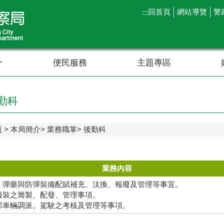
回首頁
網站導覽
警
:::
介
便民服務
主題專區
勤科
頁
本局簡介
業務職掌
後勤科
業務內容
、彈藥與防彈裝備配賦補充、汰換、報廢及管理等事宜。
服裝之籌製、配發、管理事項。
部車輛調派。駕駛之考核及管理等事項。