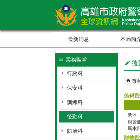
跳到主要內容區塊
最新消息
本局簡
:::
:::
業務職掌
後
行政科
首
保安科
裝備股
訓練科
武器
後勤科
員警
局本
防治科
財物股