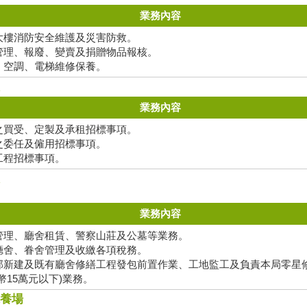
業務內容
大樓消防安全維護及災害防救。
管理、報廢、變賣及捐贈物品報核。
、空調、電梯維修保養。
業務內容
之買受、定製及承租招標事項。
之委任及僱用招標事項。
工程招標事項。
業務內容
管理、廳舍租賃、警察山莊及公墓等業務。
廳舍、眷舍管理及收繳各項稅務。
部新建及既有廳舍修繕工程發包前置作業、工地監工及負責本局零星
幣15萬元以下)業務。
養場