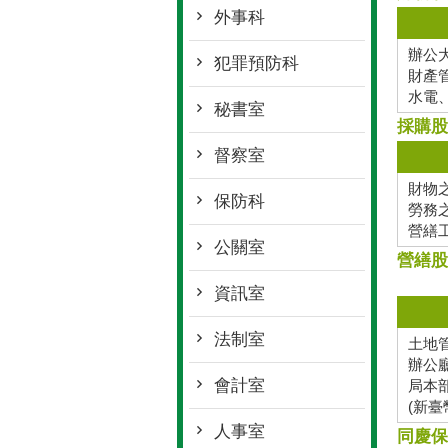
外事科
辦公
犯罪預防科
財產
水電
秘書室
採購股
督察室
財物
保防科
勞務
營繕
公關室
營繕股
資訊室
法制室
土地
辦公
會計室
局本
(新臺
人事室
同慶保