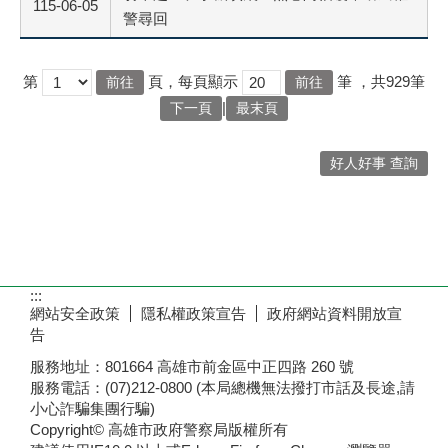
115-06-05
警尋回
第
頁，每頁顯示
筆
，共929筆
|
下一頁
最末頁
好人好事 查詢
:::
網站安全政策
隱私權政策宣告
政府網站資料開放宣
告
服務地址：801664 高雄市前金區中正四路 260 號
服務電話：(07)212-0800 (本局總機無法撥打市話及長途,請
小心詐騙集團行騙)
Copyright© 高雄市政府警察局版權所有