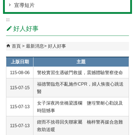
宣導短片
:::
好人好事
首頁
最新消息
好人好事
上版日期
主題
115-08-06
警校實習生遇破門救援，震撼體驗警察使命
福德警臨危不亂施作CPR，婦人恢復心跳送
115-07-15
醫
女子深夜跨坐橋梁護欄 鹽埕警耐心勸說及
115-07-13
時阻憾事
鍥而不捨尋回失聯家屬 楠梓警再媒合急難
115-07-13
救助送暖