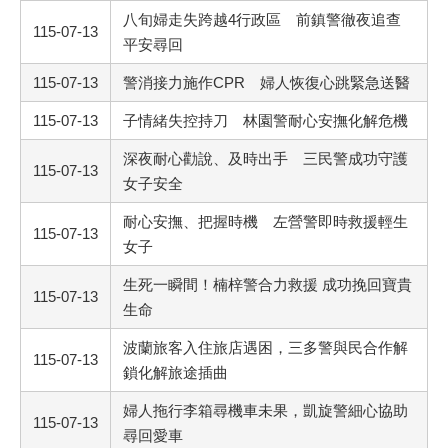
八旬婦走失跨越4行政區 前鎮警徹夜追查
115-07-13
平安尋回
115-07-13
警消接力施作CPR 婦人恢復心跳緊急送醫
115-07-13
子情緒失控持刀 林園警耐心安撫化解危機
深夜耐心勸說、及時出手 三民警成功守護
115-07-13
女子安全
耐心安撫、把握時機 左營警即時救援輕生
115-07-13
女子
生死一瞬間！楠梓警合力救援 成功挽回寶貴
115-07-13
生命
波蘭旅客入住旅店遇困，三多警與民合作解
115-07-13
鎖化解旅途插曲
婦人拖行李箱尋機車未果，凱旋警細心協助
115-07-13
尋回愛車