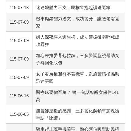
115-07-13
迷途嬤體力不支，民權警抱起護送返家
機車拋錨體力透支，成功警分工護送老翁返
115-07-09
家
婦人深夜誤入逃生梯，成功警循微弱呼喊成
115-07-09
功尋獲
粗心未拉妥背包拉鍊，三多警調監視器助女
115-07-09
子尋回化妝包
女子看展後遍尋不著機車，凱旋警積極協助
115-07-09
迅速尋回
醫療床要價百萬？ 警一句話點醒女保住141
115-06-16
萬
無聲卻溫暖的感謝 三多警化解鎖車驚魂獲
115-06-05
手語「比讚」
騎車趕上班手機噴飛 熱心阿伯暖舉助民權