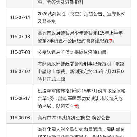
料、問答集及避難指引
2026城鎮韌性（防空）演習公告、宣導教材
115-07-14
及問答集
高雄市政府警察局少年警察隊115年上半年
115-07-13
暨第2季偵查不公開檢討會會議紀錄
115-07-08
公示送達林子傑之採驗尿液通知書
有關內政部警政署警察刑事紀錄證明「網路
115-07-02
申請線上繳費」新制預定於115年7月21日0
時起正式上線
檢送海軍艦隊指揮部115年7月份海域操演報
115-06-17
告單1份，請轄區民眾勿於演訓時段進入危
險區域，以策安全
115-06-08
高雄市2026城鎮韌性(防空)演習公告
為強化國人對全民防衛動員認識，國防部業
將各級動員會報計畫體系、綱領及演習等資