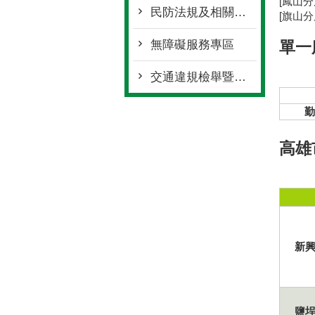
[鳳山分
民防法規及相關申請表格
[旗山分
單一
無障礙服務專區
交通違規檢舉暨進度查詢
勤
高雄
新
鹽