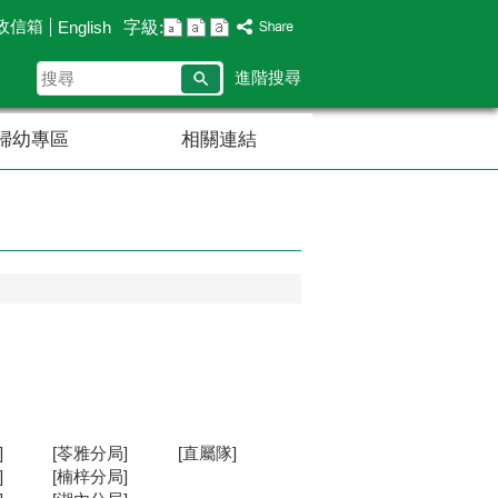
政信箱
字級:
English
搜
進階搜尋
尋
婦幼專區
相關連結
]
[苓雅分局]
[直屬隊]
]
[楠梓分局]