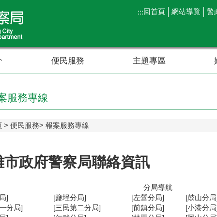
回首頁
網站導覽
警
:::
介
便民服務
主題專區
案服務專線
頁
便民服務
報案服務專線
雄市政府警察局聯絡資訊
分局導航
局]
[鹽埕分局]
[左營分局]
[鼓山分局
一分局]
[三民第二分局]
[前鎮分局]
[小港分局