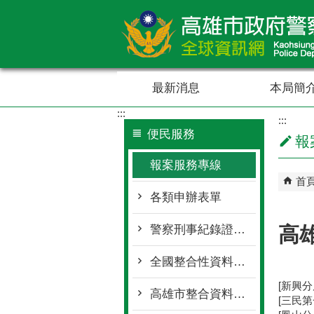
跳到主要內容區塊
最新消息
本局簡
:::
:::
便民服務
報
報案服務專線
首
各類申辦表單
高
警察刑事紀錄證明(良民證)相關資訊
全國整合性資料查詢
[新興分
高雄市整合資料查詢
[三民第