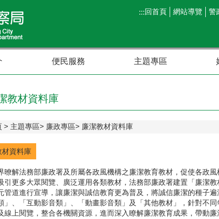
回首頁
網站導覽
警
:::
介
便民服務
主題專區
潔教材資料庫
頁
主題專區
廉政專區
廉潔教材資料庫
教材資料庫
界暸解法務部廉政署及所屬各政風機構之廉潔教育教材，促使各政風
吸引更多大眾閱覽、廣泛運用各類教材，法務部廉政署建置「
廉潔教
元管道進行宣導，讓廉潔與誠信教育更為普及，將誠信廉潔的種子遍
類」、「互動影音類」、「動畫影音類」及「其他教材」，針對不同
及線上閱覽，整合各機關資源，進而深入瞭解廉潔教育成果，帶動廉