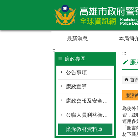
跳到主要內容區塊
最新消息
本局簡
:::
:::
廉政專區
廉
公告事項
首
廉政宣導
廉潔
廉政會報及安全維護會報
為使外
公職人員利益衝突迴避身分揭露專區
習，並
運用多
「圖書
廉潔教材資料庫
材下載