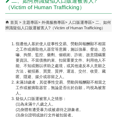
二、如何辨識疑似人口販運被害人?
（Victim of Human Trafficking）
首頁
主題專區
外僑服務專區
人口販運專區
二、如何
辨識疑似人口販運被害人?（Victim of Human Trafficking）
指遭他人基於使人從事性交易、勞動與報酬顯不相當
之工作或摘取他人器官等意圖，施以強暴、脅迫、恐
嚇、拘禁、監控、藥劑、催眠術、詐術、故意隱瞞重
要資訊、不當債務約束、扣留重要文件、利用他人不
能、不知或難以求助之處境，或其他違反本人意願之
方法，被招募、買賣、質押、運送、交付、收受、藏
匿、隱避、媒介或容留之人。
未滿18歲者，其從事性交易、勞動與報酬顯不相當之
工作或被摘取器官，無論是否出於自願，均視為被害
人。
疑似人口販運被害人之情形：
(1)為未滿十八歲之人。
(2)身體有遭受暴力或被虐待之跡象者。
(3)身分證明或旅行文件被扣留者。