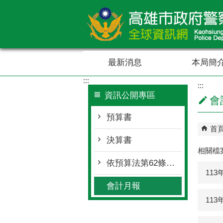
跳到主要內容區塊
最新消息
本局簡
:::
:::
資訊公開專區
會
預算書
首
決算書
相關檔
依預算法第62條之1公告執行情形表
11
會計月報
11