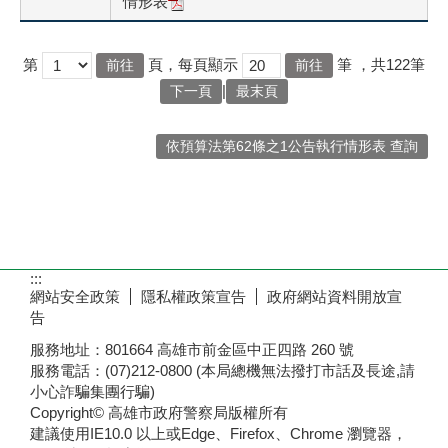
情形表
第
頁，每頁顯示
筆
，共122筆
|
下一頁
最末頁
依預算法第62條之1公告執行情形表 查詢
:::
網站安全政策
隱私權政策宣告
政府網站資料開放宣
告
服務地址：801664 高雄市前金區中正四路 260 號
服務電話：(07)212-0800 (本局總機無法撥打市話及長途,請
小心詐騙集團行騙)
Copyright© 高雄市政府警察局版權所有
建議使用IE10.0 以上或Edge、Firefox、Chrome 瀏覽器，