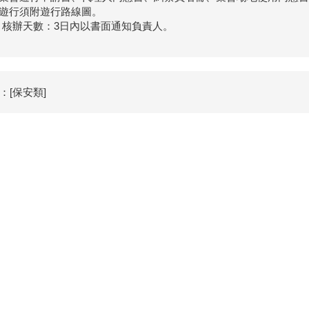
) 遊行須附遊行路線圖。
 核辦天數：3日內以書面通知負責人。
：[保安類]