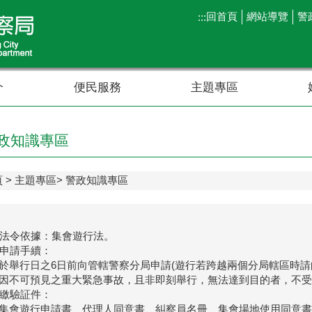
回首頁
網站導覽
警
:::
介
便民服務
主題專區
政知識專區
頁
主題專區
警政知識專區
法令依據：集會遊行法。
申請手續：
) 於舉行日之6日前向管轄警察分局申請(遊行若跨越兩個分局轄區時
) 因不可預見之重大緊急事故，且非即刻舉行，無法達到目的者，不
繳驗証件：
) 集會遊行申請書、代理人同意書、糾察員名冊、集會場地使用同意