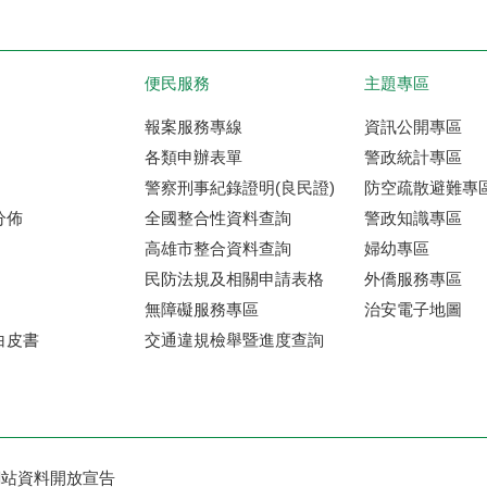
便民服務
主題專區
報案服務專線
資訊公開專區
各類申辦表單
警政統計專區
警察刑事紀錄證明(良民證)
防空疏散避難專
分佈
全國整合性資料查詢
警政知識專區
高雄市整合資料查詢
婦幼專區
民防法規及相關申請表格
外僑服務專區
無障礙服務專區
治安電子地圖
白皮書
交通違規檢舉暨進度查詢
網站資料開放宣告