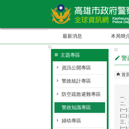
跳到主要內容區塊
最新消息
本局簡
:::
:::
主題專區
警
資訊公開專區
首
警政統計專區
防空疏散避難專區
一、
二、
警政知識專區
(一
(二
婦幼專區
三、
(一