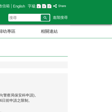
政信箱
字級:
English
搜
進階搜尋
尋
婦幼專區
相關連結
請向警察局保安科申請)。
受6日前申請之限制。
書。