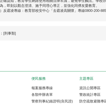
正確認知，教育學生網路使用相關法律常識，避免學生觸法。學校
為，即刻以觀念澄清、施予同理心導正，並強化同儕友愛教育。
）反霸凌專線：教育部校安中心「去霸凌高關懷」專線0800-200-88
：[刑事類]
便民服務
主題專區
報案服務專線
資訊公開專區
各類申辦表單
警政統計專區
警察刑事紀錄證明(良民證)
防空疏散避難專