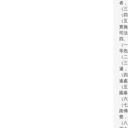
者，
（三
（四
（五
實施
司法
四、
（一
等危
（二
（三
邏，
（四
速處
（五
園暴
（六
（七
路傳
覺，
（八