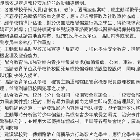
即應依規定通報校安系統並啟動輔導機制。
）各級學校學輔人員(含教官)、教師，遇霸凌個案時，應主動聯繫學
）若霸凌行為屬情節嚴重之個案，應立即通報警政及社政單位協處
）經學校輔導評估後，對於仍無法改變偏差行為之學生，得於徵求
矯正與輔導；但應持續關懷並與該專業諮商輔導或醫療機構保持聯
機關協處及請當地直轄市、縣(市)政府社政單位，協助輔導或安置。
警察局未來執行工作重點：
）主動派員協助學校加強宣導「反霸凌」，強化學生安全教育，講
機處理及應變能力。
）配合教育局加強對轄內青少年常聚集處(如偏僻處、公園、車站、
）協請教育單位及學校於校園死角或較偏僻處裝設監控設備，同時
以預防校外入侵者。
）協請教育單位及學校，確實主動通報轄區警察機關派員處理校園
理，並達到嚇阻校園犯罪之功效。
）結合教育局、校外（分）會召開「校園安全座談會」、「校安會
力霸凌案件提出檢討，對有暴力霸凌傾向之學生即時妥適處理與列
）加強網路巡邏，一經發現影片內容涉及刑法罪責，即予蒐證依法
）主動即時分析當前少年偏差行為或有害少年成長之環境、治安事
遞張貼公告，並運用大眾傳播媒體或村、里民等各種集會場合，廣
共同防範。
）建議學校對上傳網路散布傳播暴力行為影片之學生，應強化學生