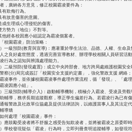
者，廣納各方意見，修正校園霸凌要件為：
具有欺侮行為。
具有故意傷害的意圖。
造成生理或心理侵犯的傷害。
雙方勢力（地位）不對等。
其他經各校因應小組認定為霸凌個案者。
「校園霸凌」防治策略：
）一級預防(教育與宣導)：應著重於學生法治、品德、人權、生命
人之良好處世態度，透過完善宣導教材、辦理學校相關人員研習活
凌行為之認知與辨識處理能力。
）二級預防(發現處置)：成立中央跨部會、地方跨局處維護校園安
警察(分)局完成簽訂「校園安全支援約定書」，強化警政支援 網絡
霸凌事件，並依據校園霸凌事件處理作業流程，循「發現」、「處理
霸凌因應小組」。
）三級預防(輔導介入)：啟動輔導機制，積極介入霸凌、受凌及旁
助輔導，務求長期追蹤觀察，導正學生偏差行為。若霸凌行為已有
通報警政及社政單位協處及提供法律諮詢，以維護當事人及其法定
輔導矯
如何處理「校園霸凌」事件：
）應鼓勵受凌者將不舒服之感受告知欺凌者，並將被霸凌之原委即
）學校發現疑似「霸凌」行為時，立即列冊查明追蹤輔導，如發現