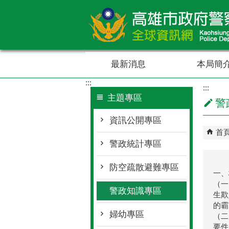
跳到主要內容區塊
最新消息
本局簡
:::
:::
主題專區
警
資訊公開專區
首
警政統計專區
防空疏散避難專區
一、
（一
警政知識專區
生欺
的霸
婦幼專區
（二
要件