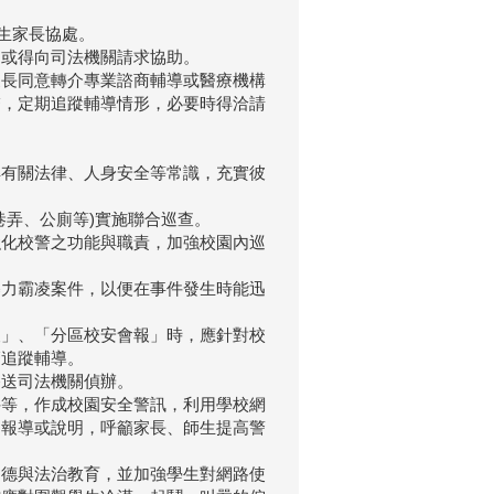
生家長協處。
，或得向司法機關請求協助。
家長同意轉介專業諮商輔導或醫療機構
繫，定期追蹤輔導情形，必要時得洽請
解有關法律、人身安全等常識，充實彼
巷弄、公廁等)實施聯合巡查。
強化校警之功能與職責，加強校園內巡
暴力霸凌案件，以便在事件發生時能迅
報」、「分區校安會報」時，應針對校
管追蹤輔導。
移送司法機關偵辦。
件等，作成校園安全警訊，利用學校網
為報導或說明，呼籲家長、師生提高警
品德與法治教育，並加強學生對網路使