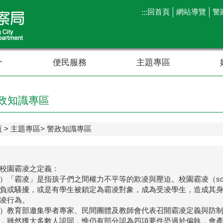
回首頁
網站導覽
警
:::
介
便民服務
主題專區
政知識專區
頁
主題專區
警政知識專區
校園霸凌之定義：
）「霸凌」是指孩子們之間權力不平等的欺凌與壓迫。校園霸凌（schoo
負或騷擾，或是有學生被鎖定為霸凌對象，成為受凌學生，造成其
凌行為。
）教育部邀集學者專家、民間團體及教師會代表召開霸凌定義與防
，雖然獲大多數人認同，惟仍有部分認為四項要件恐過於偏執，會