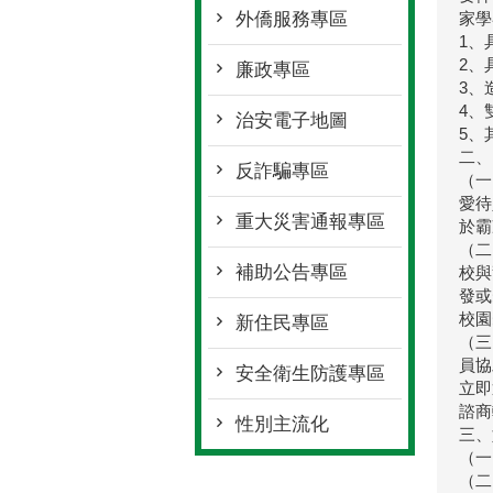
外僑服務專區
家學
1、
2、
廉政專區
3、
4、
治安電子地圖
5、
二、
反詐騙專區
（一
愛待
重大災害通報專區
於霸
（二
補助公告專區
校與
發或
校園
新住民專區
（三
員協
安全衛生防護專區
立即
諮商
性別主流化
三、
（一
（二