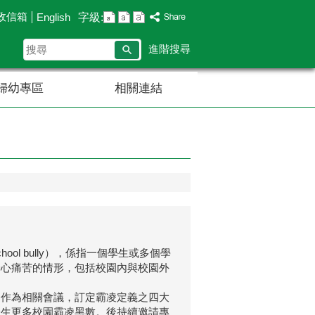
政信箱
字級:
English
搜
進階搜尋
尋
婦幼專區
相關連結
l bully），係指一個學生或多個學
身心痛苦的情形，包括校園內與校園外
制作為相關會議，訂定霸凌定義之四大
產生更多校園霸凌黑數。後持續邀請專