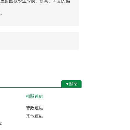
亦應對圍觀學生冷漠、起鬨、叫囂的偏
5。
▼關閉
相關連結
警政連結
其他連結
區