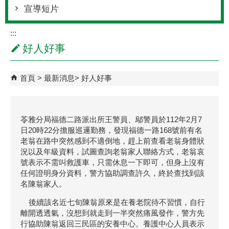
宣導短片
:::
好人好事
首頁
最新消息
好人好事
苓雅分局福德二路派出所王警員、鄔警員於112年2月7
日20時22分擔服巡邏勤務，發現福德一路168號前有名
老翁在路中突然感到不適倒地，趕上前查看老翁身體狀
況以及年級資料，試圖查詢老翁家人聯絡方式，老翁哀
號表示不需叫救護車，只需休息一下即可，但身上沒有
任何證明身分資料，警方協助調查許久，終於查找到該
名陳翁家人。
後續該名近七旬陳翁原來是在養老院待不習慣，自行
離開透透氣，沒想到就走到一半突然痛風發作，警方先
行協助陳翁返回三民區的安養中心。養護中心人員表示