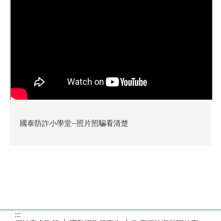
國泰防詐小學堂--照片照騙看清楚
:::