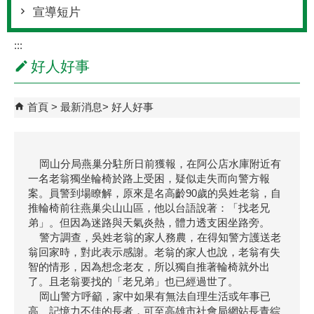
宣導短片
:::
好人好事
首頁
最新消息
好人好事
岡山分局燕巢分駐所日前獲報，在阿公店水庫附近有
一名老翁獨坐輪椅於路上受困，疑似走失而向警方報
案。員警到場瞭解，原來是名高齡90歲的吳姓老翁，自
推輪椅前往燕巢尖山山區，他以台語說著：「找老兄
弟」。但因為迷路與天氣炎熱，體力透支困坐路旁。
警方調查，吳姓老翁的家人務農，在得知警方護送老
翁回家時，對此表示感謝。老翁的家人也說，老翁有失
智的情形，因為想念老友，所以獨自推著輪椅就外出
了。且老翁要找的「老兄弟」也已經過世了。
岡山警方呼籲，家中如果有無法自理生活或年事已
高、記憶力不佳的長者，可至高雄市社會局網站長青綜