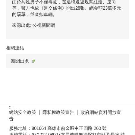
由於兵姓男子不僅毒駕，逃逸時還違規闖紅燈、逆向
等，警方也依《道交條例》開出28張、總金額23萬多元
的罰單，並查扣車輛。
來源出處: 公視新聞網
相關連結
新聞出處
:::
網站安全政策
隱私權政策宣告
政府網站資料開放宣
告
服務地址：801664 高雄市前金區中正四路 260 號
服務電話：(07)212-0800 (本局總機無法撥打市話及長途,請