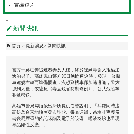
宣導短片
:::
新聞快訊
首頁
最新消息
新聞快訊
警方一路狂奔追進巷弄及大樓，終於逮到毒駕又拒檢逃
逸的男子。高雄鳳山警方30日晚間巡邏時，發現一台機
車違規右轉而準備攔查，沒想到機車卻加速逃逸，警方
抓到人後，依違反《毒品危害防制條例》、公共危險等
罪嫌移送。
高雄市警局埤頂派出所所長洪任賢說明，「兵嫌同時遭
高雄及台東地檢署發布詐欺、毒品通緝，當場並查獲俗
稱喪屍煙彈的依託咪酯及電子菸設備，唾液檢驗也呈現
毒品陽性反應。」