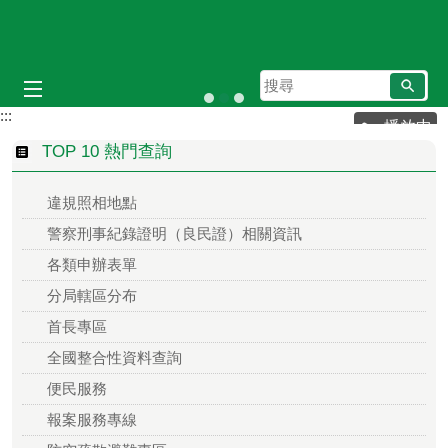
跳到主要內容區塊
搜
尋
:::
播放中
TOP 10 熱門查詢
違規照相地點
警察刑事紀錄證明（良民證）相關資訊
各類申辦表單
分局轄區分布
首長專區
全國整合性資料查詢
便民服務
報案服務專線