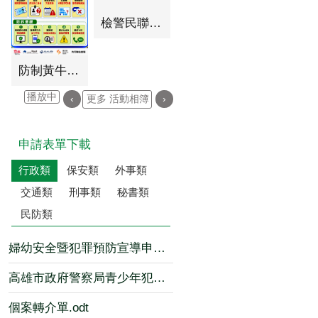
檢警民聯手築防線，苓雅分局常年訓練升級巡守技能
防制黃牛票詐騙，拒絕黃牛守護權益
播放中
‹
更多 活動相簿
›
行政類
保安類
外事類
交通類
刑事類
秘書類
民防類
婦幼安全暨犯罪預防宣導申請表.odt
高雄市政府警察局青少年犯罪預防宣導申請表....
個案轉介單.odt