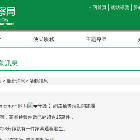
回首頁
網站導覽
警
:::
介
便民服務
主題專區
動訊息
頁
最新消息
活動訊息
momo一起 用
守護 】網路抽獎活動開跑囉
灣，家暴通報件數已經超過15萬件，
每3分鐘就有一件家暴通報發生。
暴_只有零次_或是無數次