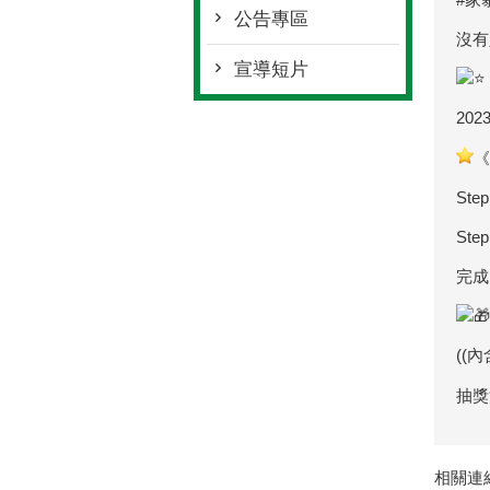
公告專區
沒有
宣導短片
2023
《
Ste
St
完成
((
抽獎
相關連