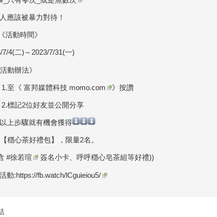
人應該被暴力對待！
《活動時間》
/7/4(二)～2023/7/31(一)
活動辦法》
p 1.至《
富邦媒體科技 momo.com
》按讚
ep 2.標記2位好友並公開分享
以上步驟就有機會獲得
【穩心茶好禮包】，限量2名。
內含
#徐若瑄
簽名小卡、呼呼穩心皂茶組等好禮))
活動:
https://fb.watch/lCguieiou5/
結