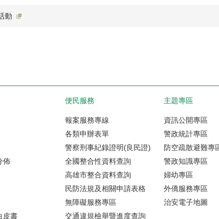
活動
便民服務
主題專區
報案服務專線
資訊公開專區
各類申辦表單
警政統計專區
警察刑事紀錄證明(良民證)
防空疏散避難專
分佈
全國整合性資料查詢
警政知識專區
高雄市整合資料查詢
婦幼專區
民防法規及相關申請表格
外僑服務專區
無障礙服務專區
治安電子地圖
白皮書
交通違規檢舉暨進度查詢